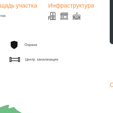
щадь участка
Инфраструктура
оток
Охрана
Центр. канализация
С