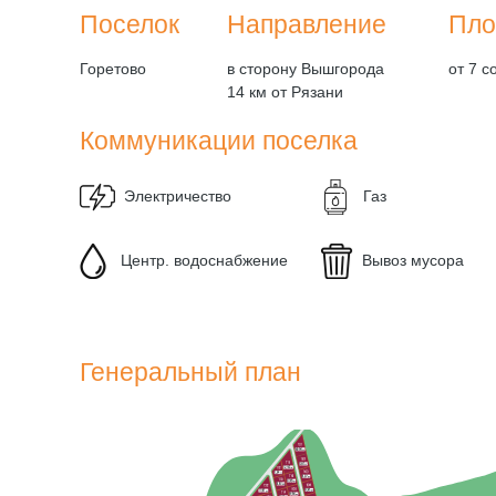
Поселок
Направление
Пло
Горетово
в сторону Вышгорода
от 7 с
14 км от Рязани
Коммуникации поселка
Электричество
Газ
Центр. водоснабжение
Вывоз мусора
Генеральный план