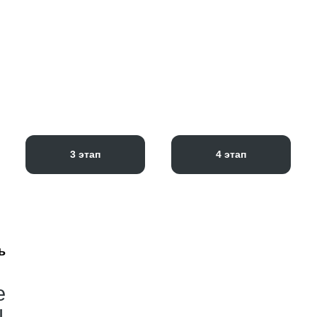
3 этап
4 этап
ь
е
ы