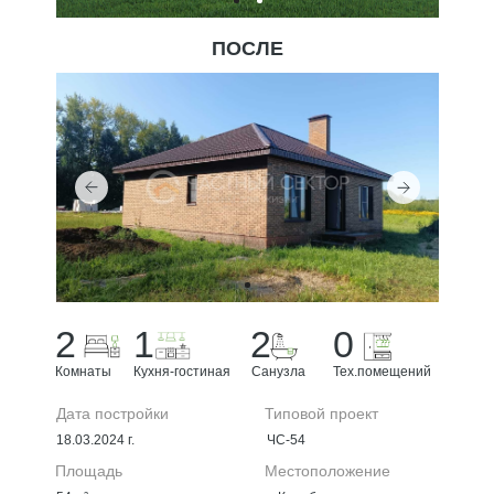
ПОСЛЕ
2
1
2
0
Комнаты
Кухня-гостиная
Санузла
Тех.помещений
Дата постройки
Типовой проект
+7 (4912) 99-00-90
18.03.2024 г.
ЧС-54
sektortch@yandex.ru
Площадь
Местоположение