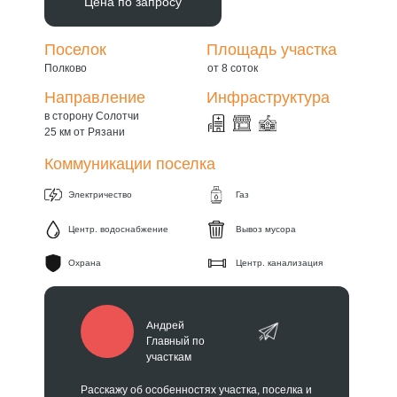
Цена по запросу
Поселок
Площадь участка
Полково
от 8 соток
Направление
Инфраструктура
в сторону Солотчи
25 км от Рязани
Коммуникации поселка
Электричество
Газ
Центр. водоснабжение
Вывоз мусора
Охрана
Центр. канализация
Андрей
Главный по
участкам
Расскажу об особенностях участка, поселка и