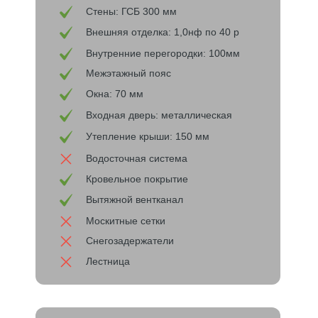
Стены: ГСБ 300 мм
Внешняя отделка: 1,0нф по 40 р
Внутренние перегородки: 100мм
Межэтажный пояс
Окна: 70 мм
Входная дверь: металлическая
Утепление крыши: 150 мм
Водосточная система
Кровельное покрытие
Вытяжной вентканал
Москитные сетки
Снегозадержатели
Лестница