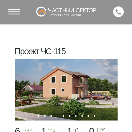
Проект ЧС-115
6
1
1
0