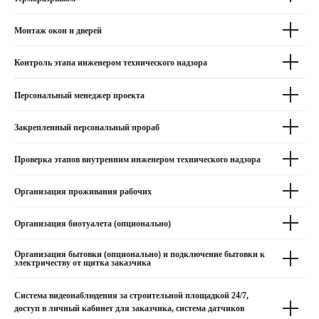
г. Рязань, ул. Западная,
6А, офис 3, этаж 3
Монтаж окон и дверей
Контроль этапа инженером технического надзора
ОТВЕЧАЕМ БЫСТРО,
ЗАПИСАТЬСЯ НА КОНСУЛЬТАЦИЮ
РАБОТАЕМ БЕЗ ВЫХОДНЫХ
Персональный менеджер проекта
Закрепленный персональный прораб
Проверка этапов внутренним инженером технического надзора
Политика конфиденциальности
Все права защищены 2011-2025 © Частный сектор
Организация проживания рабочих
Организация биотуалета (опционально)
Организация бытовки (опционально) и подключение бытовки к
электричеству от щитка заказчика
Система видеонаблюдения за строительной площадкой 24/7,
доступ в личный кабинет для заказчика, система датчиков