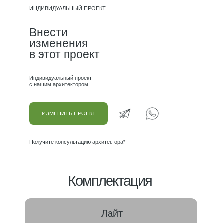
7.Комната/санузел
11.6 М²
ИНДИВИДУАЛЬНЫЙ ПРОЕКТ
8.Комната
11.2 М²
Внести
9.Комната
16.3 М²
изменения
10.Мастер-спальня
10.3 М²
в этот проект
Индивидуальный проект
с нашим архитектором
ИЗМЕНИТЬ ПРОЕКТ
Получите консультацию архитектора*
Комплектация
Лайт