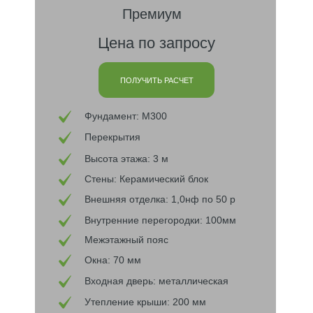
Премиум
Цена по запросу
ПОЛУЧИТЬ РАСЧЕТ
Фундамент: М300
Перекрытия
Высота этажа: 3 м
Стены: Керамический блок
Внешняя отделка: 1,0нф по 50 р
Внутренние перегородки: 100мм
Межэтажный пояс
Окна: 70 мм
Входная дверь: металлическая
Утепление крыши: 200 мм