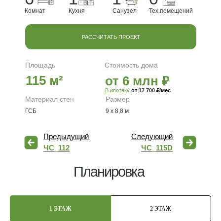
Комнат
Кухня
Санузел
Тех.помещений
РАССЧИТАТЬ ПРОЕКТ
Площадь
Стоимость дома
115 м²
от 6 млн ₽
В ипотеку
от
17 700
₽/мес
Материал стен
Размер
ГСБ
9 х 8,8 м
Предыдущий
Следующий
ЧС_112
ЧС_115D
Планировка
1 ЭТАЖ
2 ЭТАЖ