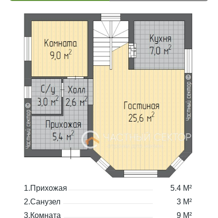
1.Прихожая
5.4 М²
2.Санузел
3 М²
3.Комната
9 М²