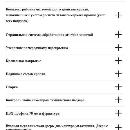
Комплекс рабочих чертежей для устройства кровли,
выполненные с учетом расчета силового каркаса крыши (учет
всех нагрузок)
Стропильная система, обработанная огне/био защитой
Утепление по чердачному перекрытию
Кровельное покрытие
Подшивка свесов кровли
Сборка
Контроль этапа инженером технического надзора
ПВХ-профиль 70 мм и фурнитура
+7 (4912) 99-00-90
sektortch@yandex.ru
Входная металлическая дверь, два контура уплотнения. Дверь с
терморазрывом