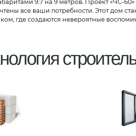
баритами 9.7 на 9 метров. Проект «ЧС-60»
тены все ваши потребности. Этот дом ста
ком, где создаются невероятные воспоми
нология строитель