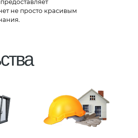
 предоставляет
нет не просто красивым
нания.
ства