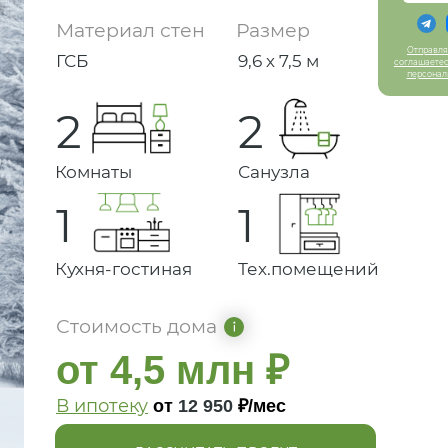
Материал стен
Размер
Отправляя
Отправляя
ГСБ
9,6 х 7,5 м
соглашаетес
соглашаетес
персонал
персонал
2
2
Комнаты
Санузла
1
1
Кухня-гостиная
Тех.помещений
Стоимость дома
от 4,5 млн ₽
В ипотеку
от
12 950
₽/мес