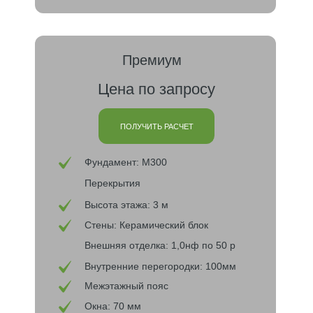
Премиум
Цена по запросу
ПОЛУЧИТЬ РАСЧЕТ
Фундамент: М300
Перекрытия
Высота этажа: 3 м
Стены: Керамический блок
Внешняя отделка: 1,0нф по 50 р
Внутренние перегородки: 100мм
Межэтажный пояс
Окна: 70 мм