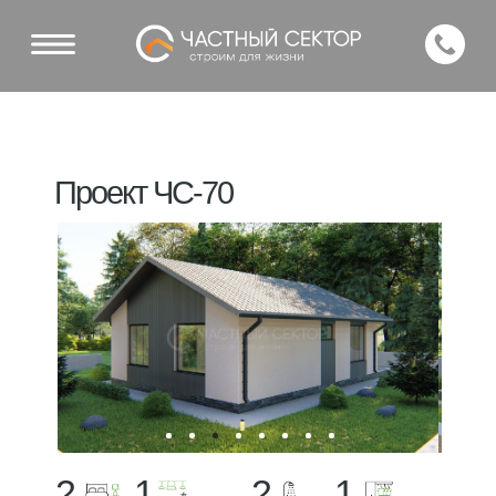
Проект ЧС-70
2
1
2
1