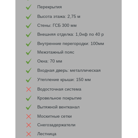
Перекрытия
Высота этажа: 2,75 м
Стены: ГСБ 300 мм
Внешняя отделка: 1,0нф по 40 р
Внутренние перегородки: 100мм
Межэтажный пояс
Окна: 70 мм
Входная дверь: металлическая
Утепление крыши: 150 мм
Водосточная система
Кровельное покрытие
Вытяжной вентканал
Москитные сетки
Снегозадержатели
Лестница