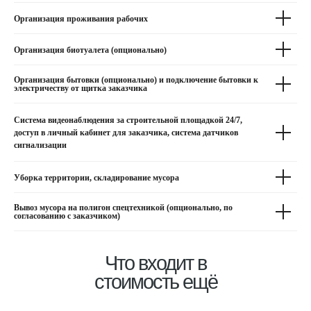
sektortch@yandex.ru
Организация проживания рабочих
г. Рязань, ул. Западная,
6А, офис 3, этаж 3
Организация биотуалета (опционально)
Организация бытовки (опционально) и подключение бытовки к
ОТВЕЧАЕМ БЫСТРО,
электричеству от щитка заказчика
ЗАПИСАТЬСЯ НА КОНСУЛЬТАЦИЮ
РАБОТАЕМ БЕЗ ВЫХОДНЫХ
Система видеонаблюдения за строительной площадкой 24/7,
доступ в личный кабинет для заказчика, система датчиков
сигнализации
Уборка территории, складирование мусора
Политика конфиденциальности
Все права защищены 2011-2025 © Частный сектор
Вывоз мусора на полигон спецтехникой (опционально, по
согласованию с заказчиком)
Что входит в
стоимость ещё