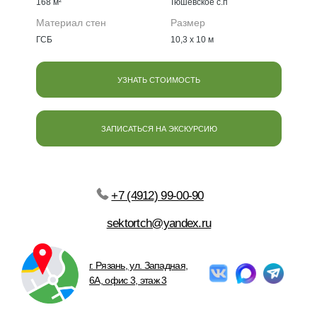
168 м²
Тюшевское с.п
г. Рязань, ул. Западная,
6А, офис 3, этаж 3
Материал стен
Размер
ГСБ
10,3 х 10 м
ОТВЕЧАЕМ БЫСТРО,
ЗАПИСАТЬСЯ НА КОНСУЛЬТАЦИЮ
РАБОТАЕМ БЕЗ ВЫХОДНЫХ
УЗНАТЬ СТОИМОСТЬ
ЗАПИСАТЬСЯ НА ЭКСКУРСИЮ
Политика конфиденциальности
Все права защищены 2011-2025 © Частный сектор